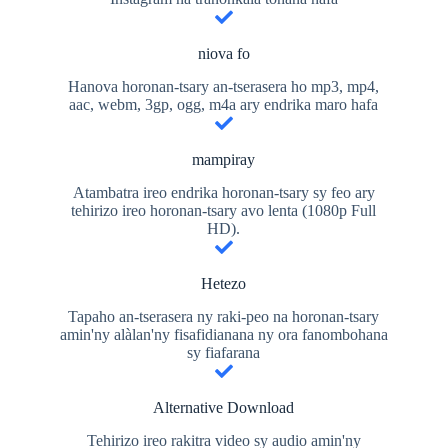
niova fo
Hanova horonan-tsary an-tserasera ho mp3, mp4,
aac, webm, 3gp, ogg, m4a ary endrika maro hafa
mampiray
Atambatra ireo endrika horonan-tsary sy feo ary
tehirizo ireo horonan-tsary avo lenta (1080p Full
HD).
Hetezo
Tapaho an-tserasera ny raki-peo na horonan-tsary
amin'ny alàlan'ny fisafidianana ny ora fanombohana
sy fiafarana
Alternative Download
Tehirizo ireo rakitra video sy audio amin'ny