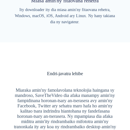
Miasa amin'ny fitaovana rehetra
Ity downloader ity dia miasa amin'ny fitaovana rehetra,
Windows, macOS, iOS, Android ary Linux. Ny hany takiana
dia ny navigateur.
Endri-javatra lehibe
Miaraka amin'ny famolavolana teknolojia haingana sy
mandroso, SaveTheVideo dia afaka manampy amin'ny
fampidinana horonan-tsary an-tserasera avy amin'ny
Facebook, Twitter ary sehatra maro hafa ho amin'ny
kalitao tsara indrindra hiantohana ny fandefasana
horonan-tsary an-tserasera. Ny mpampiasa dia afaka
miditra amin'ity rindrambaiko mifototra amin'ny
tranonkala ity ary koa ny rindrambaiko desktop amin'ny