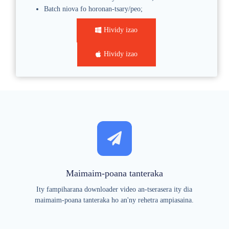
t
t
Batch niova fo horonan-tsary/peo;
y
y
Hividy izao
Hividy izao
Maimaim-poana tanteraka
Ity fampiharana downloader video an-tserasera ity dia
maimaim-poana tanteraka ho an'ny rehetra ampiasaina.