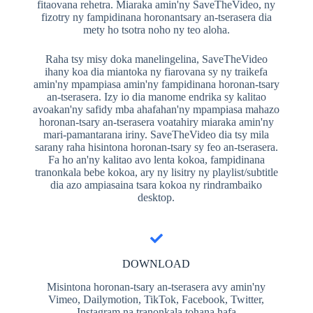
fitaovana rehetra. Miaraka amin'ny SaveTheVideo, ny
fizotry ny fampidinana horonantsary an-tserasera dia
mety ho tsotra noho ny teo aloha.
Raha tsy misy doka manelingelina, SaveTheVideo
ihany koa dia miantoka ny fiarovana sy ny traikefa
amin'ny mpampiasa amin'ny fampidinana horonan-tsary
an-tserasera. Izy io dia manome endrika sy kalitao
avoakan'ny safidy mba ahafahan'ny mpampiasa mahazo
horonan-tsary an-tserasera voatahiry miaraka amin'ny
mari-pamantarana iriny. SaveTheVideo dia tsy mila
sarany raha hisintona horonan-tsary sy feo an-tserasera.
Fa ho an'ny kalitao avo lenta kokoa, fampidinana
tranonkala bebe kokoa, ary ny lisitry ny playlist/subtitle
dia azo ampiasaina tsara kokoa ny rindrambaiko
desktop.
DOWNLOAD
Misintona horonan-tsary an-tserasera avy amin'ny
Vimeo, Dailymotion, TikTok, Facebook, Twitter,
Instagram na tranonkala tohana hafa