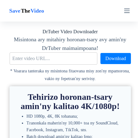
M
M
a
a
n
n
d
d
e
e
DrTuber Video Downloader
h
h
a
a
Misintona ary mitahiry horonan-tsary avy amin'ny
n
n
DrTuber maimaimpoana!
a
a
a
a
Download
n
n
y
y
* Voarara tanteraka ny misintona fitaovana misy zon'ny mpamorona,
a
a
m
m
vakio ny fepetran'ny serivisy.
i
i
n
n
'
'
Tehirizo horonan-tsary
n
n
amin'ny kalitao 4K/1080p!
y
y
v
v
o
o
HD 1080p, 4K, 8K tohanana;
t
t
Tranonkala maherin'ny 10,000+ toa ny SoundCloud,
o
o
Facebook, Instagram, TikTok, sns.
a
a
Batch download amin'ny kalitao feno;