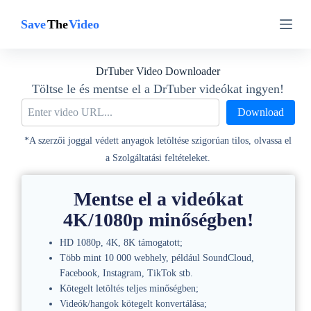
U
U
g
g
r
r
á
á
s
s
DrTuber Video Downloader
a
a
t
t
Töltse le és mentse el a DrTuber videókat ingyen!
a
a
Download
r
r
t
t
a
a
*A szerzői joggal védett anyagok letöltése szigorúan tilos, olvassa el
l
l
a Szolgáltatási feltételeket.
o
o
m
m
r
r
Mentse el a videókat
a
a
4K/1080p minőségben!
HD 1080p, 4K, 8K támogatott;
Több mint 10 000 webhely, például SoundCloud,
Facebook, Instagram, TikTok stb.
Kötegelt letöltés teljes minőségben;
Videók/hangok kötegelt konvertálása;