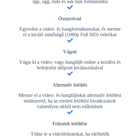
3gp, ogg, m4a és sok más formátumba
Összeolvad
Egyesítse a videó- ​​és hangformátumokat, és mentse
el a kiváló minőségű (1080p Full HD) videókat
Vágott
Vágja ki a video- vagy hangfájlt online a kezdési és
befejezési időpont kiválasztásával
Alternatív letöltés
Mentse el a video- és hangfájlokat alternatív letöltési
módszerrel, ha az eredeti letöltési hivatkozások
valamilyen okból nem működnek
Feliratok letöltése
Töltse le a videófeliratokat, ha elérhetők