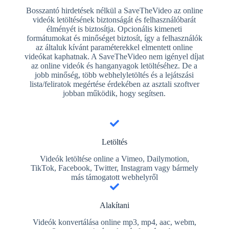
Bosszantó hirdetések nélkül a SaveTheVideo az online
videók letöltésének biztonságát és felhasználóbarát
élményét is biztosítja. Opcionális kimeneti
formátumokat és minőséget biztosít, így a felhasználók
az általuk kívánt paraméterekkel elmentett online
videókat kaphatnak. A SaveTheVideo nem igényel díjat
az online videók és hanganyagok letöltéséhez. De a
jobb minőség, több webhelyletöltés és a lejátszási
lista/feliratok megértése érdekében az asztali szoftver
jobban működik, hogy segítsen.
Letöltés
Videók letöltése online a Vimeo, Dailymotion,
TikTok, Facebook, Twitter, Instagram vagy bármely
más támogatott webhelyről
Alakítani
Videók konvertálása online mp3, mp4, aac, webm,