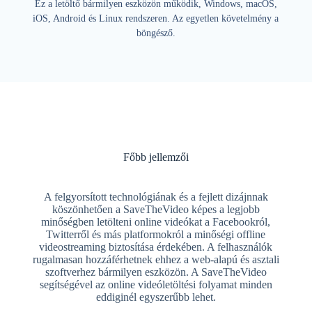
Ez a letöltő bármilyen eszközön működik, Windows, macOS,
iOS, Android és Linux rendszeren. Az egyetlen követelmény a
böngésző.
Főbb jellemzői
A felgyorsított technológiának és a fejlett dizájnnak
köszönhetően a SaveTheVideo képes a legjobb
minőségben letölteni online videókat a Facebookról,
Twitterről és más platformokról a minőségi offline
videostreaming biztosítása érdekében. A felhasználók
rugalmasan hozzáférhetnek ehhez a web-alapú és asztali
szoftverhez bármilyen eszközön. A SaveTheVideo
segítségével az online videóletöltési folyamat minden
eddiginél egyszerűbb lehet.