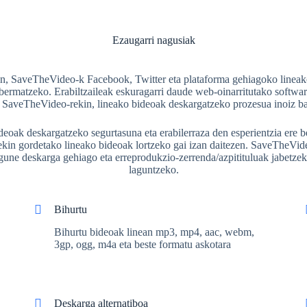
Ezaugarri nagusiak
kin, SaveTheVideo-k Facebook, Twitter eta plataforma gehiagoko lineako
bermatzeko. Erabiltzaileak eskuragarri daude web-oinarritutako softwa
 SaveTheVideo-rekin, lineako bideoak deskargatzeko prozesua inoiz bai
eoak deskargatzeko segurtasuna eta erabilerraza den esperientzia ere b
roekin gordetako lineako bideoak lortzeko gai izan daitezen. SaveTheVid
gune deskarga gehiago eta erreprodukzio-zerrenda/azpitituluak jabetze
laguntzeko.
Bihurtu
Bihurtu bideoak linean mp3, mp4, aac, webm,
3gp, ogg, m4a eta beste formatu askotara
Deskarga alternatiboa