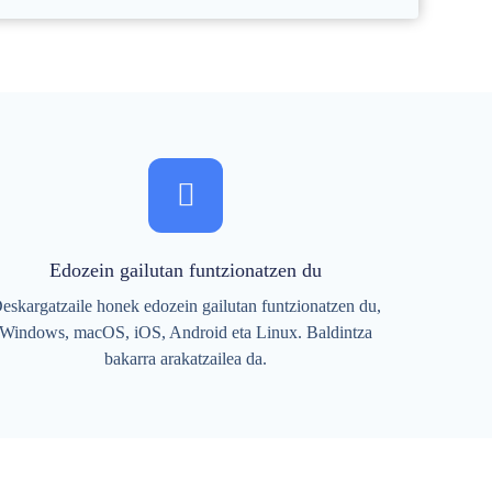
Edozein gailutan funtzionatzen du
eskargatzaile honek edozein gailutan funtzionatzen du,
Windows, macOS, iOS, Android eta Linux. Baldintza
bakarra arakatzailea da.