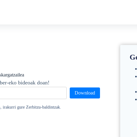
Go
kargatzailea
ber-eko bideoak doan!
Download
 irakurri gure Zerbitzu-baldintzak.