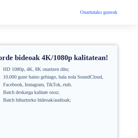
Onartutako guneak
rde bideoak 4K/1080p kalitatean!
HD 1080p, 4K, 8K onartzen ditu;
10.000 gune baino gehiago, hala nola SoundCloud,
Facebook, Instagram, TikTok, etab.
Batch deskarga kalitate osoz;
Batch bihurtzeko bideoak/audioak;