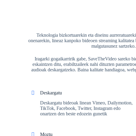
Teknologia bizkortuarekin eta diseinu aurreratuare
onenarekin, lineaz kanpoko bideoen streaming kalitatea 
malgutasunez sartzeko.
Iragarki gogaikarririk gabe, SaveTheVideo sareko bid
eskaintzen ditu, erabiltzaileek nahi dituzten paramet
audioak deskargatzeko. Baina kalitate handiagoa, web
Deskargatu
Deskargatu bideoak linean Vimeo, Dailymotion,
TikTok, Facebook, Twitter, Instagram edo
onartzen den beste edozein gunetik
Moztu