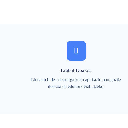
Erabat Doakoa
Lineako bideo deskargatzeko aplikazio hau guztiz
doakoa da edonork erabiltzeko.