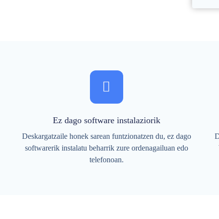
Ez dago software instalaziorik
Deskargatzaile honek sarean funtzionatzen du, ez dago
D
softwarerik instalatu beharrik zure ordenagailuan edo
telefonoan.