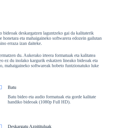
 bideoak deskargatzen laguntzeko gai da kalitaterik
re honetara eta mahaigaineko softwarera edozein gailutan
no erraza izan daiteke.
ermatzen du. Aukerako irteera formatuak eta kalitatea
eo ez du inolako kargurik eskatzen lineako bideoak eta
ko, mahaigaineko softwareak hobeto funtzionatuko luke
Batu
Batu bideo eta audio formatuak eta gorde kalitate
handiko bideoak (1080p Full HD).
Deskargatu Azpitituluak